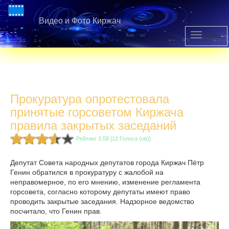
Видео и Фото Киржач
Menu
Прокуратура опротестовала
принятые горсоветом Киржача
правила закрытых заседаний
Рейтинг 3.58 [12 Голоса (ов)]
Депутат Совета народных депутатов города Киржач Пётр
Генин обратился в прокуратуру с жалобой на
неправомерное, по его мнению, изменение регламента
горсовета, согласно которому депутаты имеют право
проводить закрытые заседания. Надзорное ведомство
посчитало, что Генин прав.