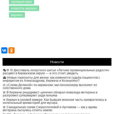
прокуратура
новости киржач
киржач
Система комментирования SigComments
Новости
🎭🌸 IV фестиваль лоскутного шитья «Летние провинциальные радости»
расцвёл в Киржачском округе — и это стоит увидеть
🚑 Новые горизонты для жизни: как изменится судьба пациентов с
инфарктом из Александрова, Киржача и Кольчугино?
⚖️ «Схема Долиной» по-киржачски: как пенсионерку выгоняют из
собственного дома
🚨 В Киржаче рецидивист цинично обокрал инвалида-ветерана и
разгромил супермаркет ради коньяка
☣️ Киржач в газовой камере: Как бывшая военная часть превратилась в
нелегальный крематорий для мусора.
🚨 Скандальная схема Скороспеловой и Артемова — как у вдовы
ветерана пытались отнять землю