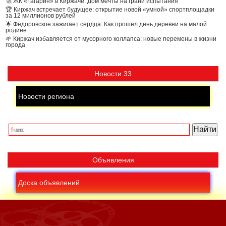
🚀 ЖК «Гагарин» в Киржаче: Дом мечты на грани испытания
🏆 Киржач встречает будущее: открытие новой «умной» спортплощадки
за 12 миллионов рублей
🌟 Фёдоровское зажигает сердца: Как прошёл день деревни на малой
родине
🌱 Киржач избавляется от мусорного коллапса: новые перемены в жизни
города
Новости 33
Новости региона
Объявления
Доска объявлений