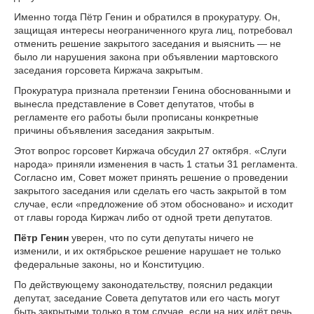
Именно тогда Пётр Генин и обратился в прокуратуру. Он,
защищая интересы неограниченного круга лиц, потребовал
отменить решение закрытого заседания и выяснить — не
было ли нарушения закона при объявлении мартовского
заседания горсовета Киржача закрытым.
Прокуратура признала претензии Генина обоснованными и
вынесла представление в Совет депутатов, чтобы в
регламенте его работы были прописаны конкретные
причины объявления заседания закрытым.
Этот вопрос горсовет Киржача обсудил 27 октября. «Слуги
народа» приняли изменения в часть 1 статьи 31 регламента.
Согласно им, Совет может принять решение о проведении
закрытого заседания или сделать его часть закрытой в том
случае, если «предложение об этом обосновано» и исходит
от главы города Киржач либо от одной трети депутатов.
Пётр Генин
уверен, что по сути депутаты ничего не
изменили, и их октябрьское решение нарушает не только
федеральные законы, но и Конституцию.
По действующему законодательству, пояснил редакции
депутат, заседание Совета депутатов или его часть могут
быть закрытыми только в том случае, если на них идёт речь